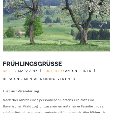
FRÜHLINGSGRÜSSE
DATE:
3. MÄRZ 2017
|
POSTED BY:
ANTON LEINER
|
BERATUNG
,
MENTALTRAINING
,
VERTRIEB
Lust auf Veränderung
Nach drei Jahren eines persönlichen Herzens-Projektes im
Bayerischen Wald zog ich zusammen mit meiner Familie in das
schöne Rottal im niederbayerischen Bäderdreieck. Hier fühlen wir